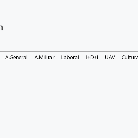
A.General
A.Militar
Laboral
I+D+i
UAV
Cultur