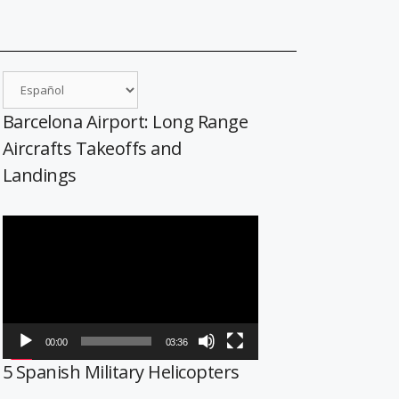
Barcelona Airport: Long Range
Aircrafts Takeoffs and
Landings
Reproductor
de
vídeo
00:00
03:36
5 Spanish Military Helicopters