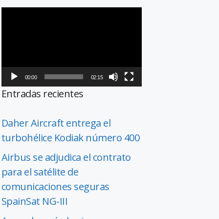
Reproductor
de
vídeo
00:00
02:15
Entradas recientes
Daher Aircraft entrega el
turbohélice Kodiak número 400
Airbus se adjudica el contrato
para el satélite de
comunicaciones seguras
SpainSat NG-III