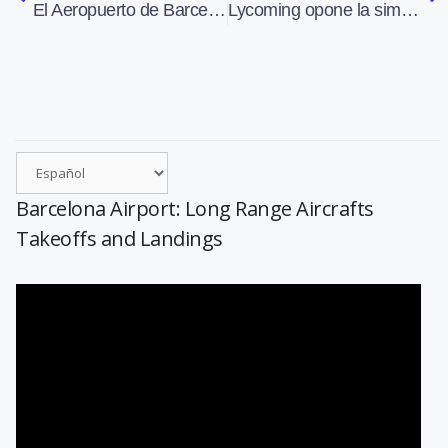
El Aeropuerto de Barcelona-El Prat, reconocido en los premios Euro Annies por el crecimiento de pasajeros
Lycoming opone la simplicidad del O-233 a Rotax 912iS
Barcelona Airport: Long Range Aircrafts
Takeoffs and Landings
Reproductor
de
vídeo