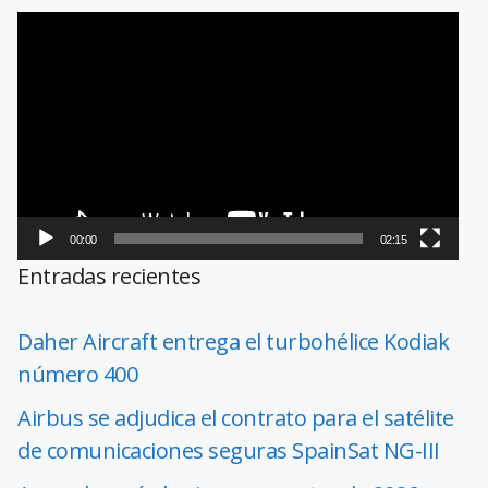
Reproductor
de
vídeo
00:00
02:15
Entradas recientes
Daher Aircraft entrega el turbohélice Kodiak
número 400
Airbus se adjudica el contrato para el satélite
de comunicaciones seguras SpainSat NG-III