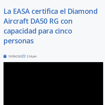
La EASA certifica el Diamond
Aircraft DA50 RG con
capacidad para cinco
personas
10/09/2020
5:34 pm