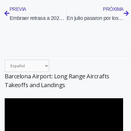
PREVIA
PRÓXIMA
Embraer retrasa a 2023 la comercialización de E175-E2
En julio pasaron por los aeropuertos de Aena casi siete millones de pasajeros
Barcelona Airport: Long Range Aircrafts
Takeoffs and Landings
Reproductor
de
vídeo