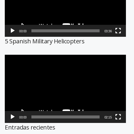
00:00
03:36
5 Spanish Military Helicopters
Reproductor
de
vídeo
00:00
02:15
Entradas recientes