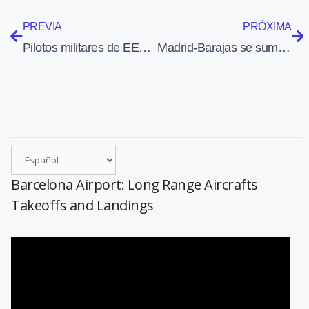
PREVIA
PRÓXIMA
Pilotos militares de EEUU utilizarán el iPad
Madrid-Barajas se suma al proyecto ‘Aeropuertos Verdes’ de la Fundación Aena dirigido a alumnos de Primaria
Barcelona Airport: Long Range Aircrafts
Takeoffs and Landings
Reproductor
de
vídeo