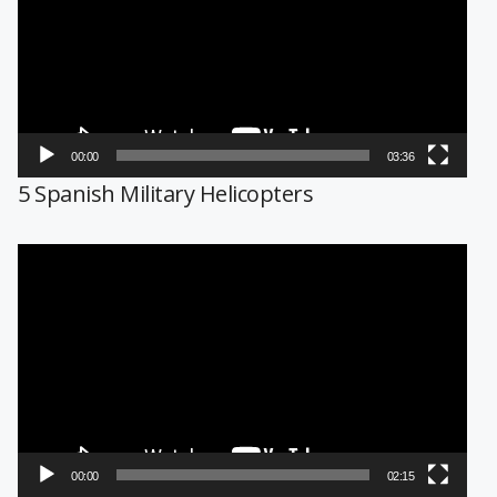
vídeo
00:00
03:36
5 Spanish Military Helicopters
Reproductor
de
vídeo
00:00
02:15