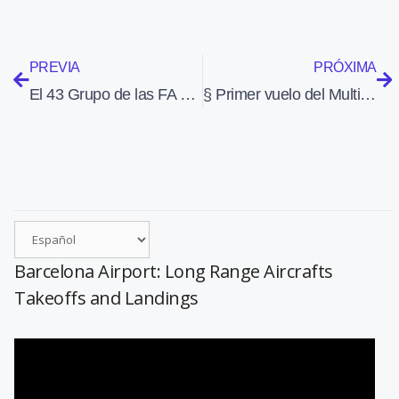
PREVIA
PRÓXIMA
El 43 Grupo de las FA de España voló esta temporada 886 horas y de éstas 357 en octubre
§ Primer vuelo del Multicopter en Alemania (octubre 2011)
Barcelona Airport: Long Range Aircrafts
Takeoffs and Landings
Reproductor
de