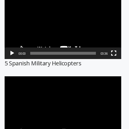
de
vídeo
00:00
03:36
5 Spanish Military Helicopters
Reproductor
de
vídeo