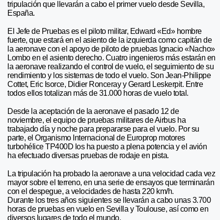
tripulación que llevarán a cabo el primer vuelo desde Sevilla,
España.
El Jefe de Pruebas es el piloto militar, Edward «Ed» hombre
fuerte, que estará en el asiento de la izquierda como capitán de
la aeronave con el apoyo de piloto de pruebas Ignacio «Nacho»
Lombo en el asiento derecho. Cuatro ingenieros más estarán en
la aeronave realizando el control de vuelo, el seguimiento de su
rendimiento y los sistemas de todo el vuelo. Son Jean-Philippe
Cottet, Eric Isorce, Didier Ronceray y Gerard Leskerpit. Entre
todos ellos totalizan más de 31.000 horas de vuelo total.
Desde la aceptación de la aeronave el pasado 12 de
noviembre, el equipo de pruebas militares de Airbus ha
trabajado día y noche para prepararse para el vuelo. Por su
parte, el Organismo Internacional de Europrop motores
turbohélice TP400D los ha puesto a plena potencia y el avión
ha efectuado diversas pruebas de rodaje en pista.
La tripulación ha probado la aeronave a una velocidad cada vez
mayor sobre el terreno, en una serie de ensayos que terminarán
con el despegue, a velocidades de hasta 220 km/h.
Durante los tres años siguientes se llevarán a cabo unas 3.700
horas de pruebas en vuelo en Sevilla y Toulouse, así como en
diversos lugares de todo el mundo.