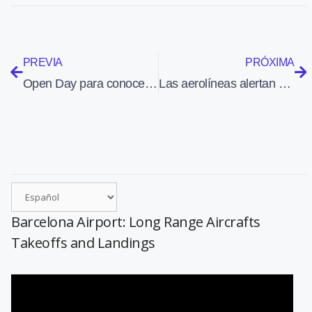
PREVIA
PRÓXIMA
Open Day para conocer las instalaciones y cursos de European Flyers en Cuatro Vientos
Las aerolíneas alertan del riesgo de colapso de El Prat este verano
Barcelona Airport: Long Range Aircrafts
Takeoffs and Landings
Reproductor
de