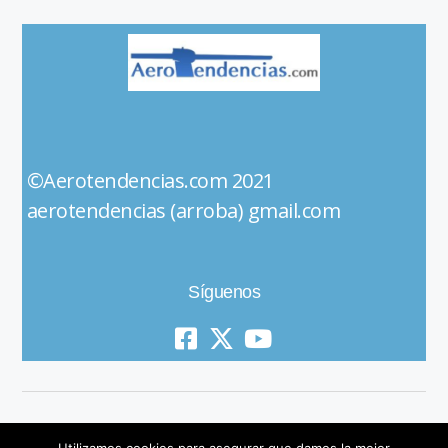
©Aerotendencias.com 2021
aerotendencias (arroba) gmail.com
Síguenos