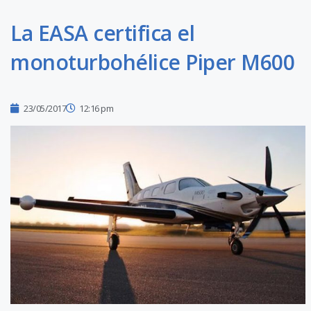
La EASA certifica el
monoturbohélice Piper M600
23/05/2017
12:16 pm