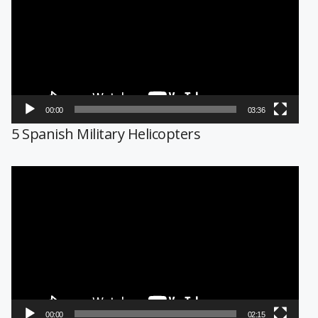
vídeo
00:00
03:36
5 Spanish Military Helicopters
Reproductor
de
vídeo
00:00
02:15