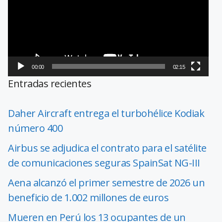
00:00
02:15
Entradas recientes
Daher Aircraft entrega el turbohélice Kodiak
número 400
Airbus se adjudica el contrato para el satélite
de comunicaciones seguras SpainSat NG-III
Aena alcanzó el primer semestre de 2026 un
beneficio de 1.002 millones de euros
Mueren en Perú los 13 ocupantes de un