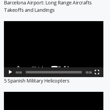
Barcelona Airport: Long Range Aircrafts
Takeoffs and Landings
Reproductor
de
vídeo
00:00
03:36
5 Spanish Military Helicopters
Reproductor
de
vídeo