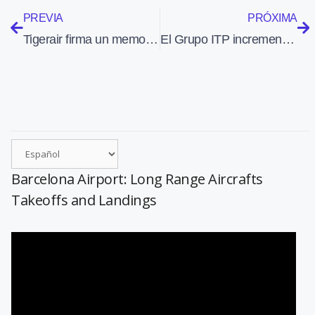
PREVIA
PRÓXIMA
Tigerair firma un memorandum para adquirir 50 aviones A320neo
El Grupo ITP incrementó en 2013 sus ventas un 8%
Barcelona Airport: Long Range Aircrafts
Takeoffs and Landings
Reproductor
de
vídeo