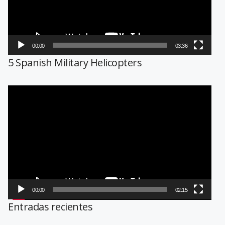
00:00
03:36
5 Spanish Military Helicopters
Reproductor
de
vídeo
00:00
02:15
Entradas recientes