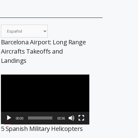
Barcelona Airport: Long Range
Aircrafts Takeoffs and
Landings
Reproductor
de
vídeo
00:00
03:36
5 Spanish Military Helicopters