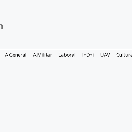
A.General
A.Militar
Laboral
I+D+i
UAV
Cultur