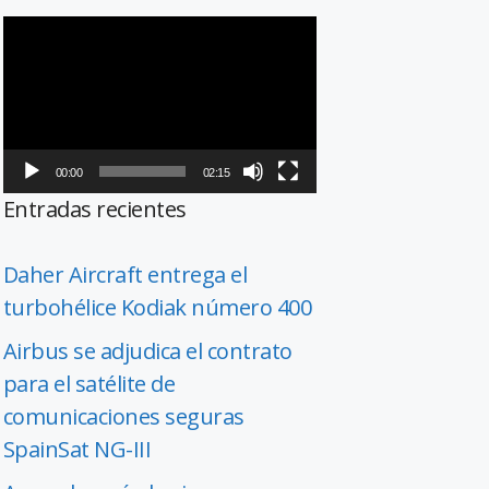
Reproductor
de
vídeo
00:00
02:15
Entradas recientes
Daher Aircraft entrega el
turbohélice Kodiak número 400
Airbus se adjudica el contrato
para el satélite de
comunicaciones seguras
SpainSat NG-III