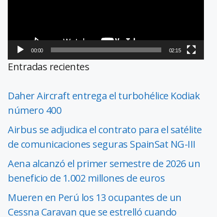
00:00
02:15
Entradas recientes
Daher Aircraft entrega el turbohélice Kodiak
número 400
Airbus se adjudica el contrato para el satélite
de comunicaciones seguras SpainSat NG-III
Aena alcanzó el primer semestre de 2026 un
beneficio de 1.002 millones de euros
Mueren en Perú los 13 ocupantes de un
Cessna Caravan que se estrelló cuando