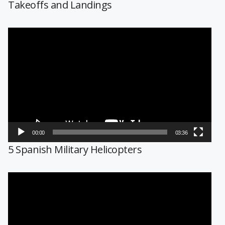
Takeoffs and Landings
Reproductor
de
vídeo
00:00
03:36
5 Spanish Military Helicopters
Reproductor
de
vídeo