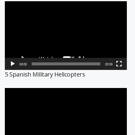
Reproductor
de
vídeo
00:00
03:36
5 Spanish Military Helicopters
Reproductor
de
vídeo