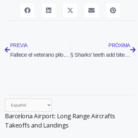
PREVIA
PRÓXIMA
Fallece el veterano piloto barcelonés Josep Maria Royo
§ Sharks’ teeth add bite to Boeing South Carolina’s final assembly operations
Barcelona Airport: Long Range Aircrafts
Takeoffs and Landings