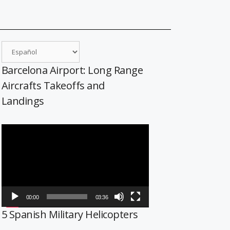
Barcelona Airport: Long Range
Aircrafts Takeoffs and
Landings
Reproductor
de
vídeo
00:00
03:36
5 Spanish Military Helicopters