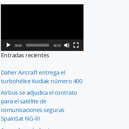
Reproductor
de
vídeo
00:00
02:15
Entradas recientes
Daher Aircraft entrega el
turbohélice Kodiak número 400
Airbus se adjudica el contrato
para el satélite de
comunicaciones seguras
SpainSat NG-III