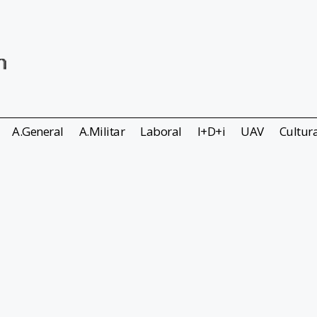
A.General
A.Militar
Laboral
I+D+i
UAV
Cultur