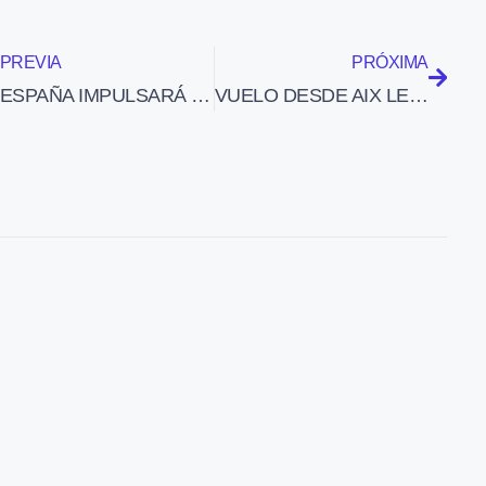
PREVIA
PRÓXIMA
ESPAÑA IMPULSARÁ DURANTE SU PRESIDENCIA DE LA UNIÓN EUROPEA EL PROYECTO DE ‘CIELO ÚNICO’
VUELO DESDE AIX LES MILLES (LFMA)