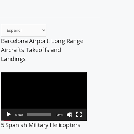
Barcelona Airport: Long Range
Aircrafts Takeoffs and
Landings
Reproductor
de
vídeo
00:00
03:36
5 Spanish Military Helicopters