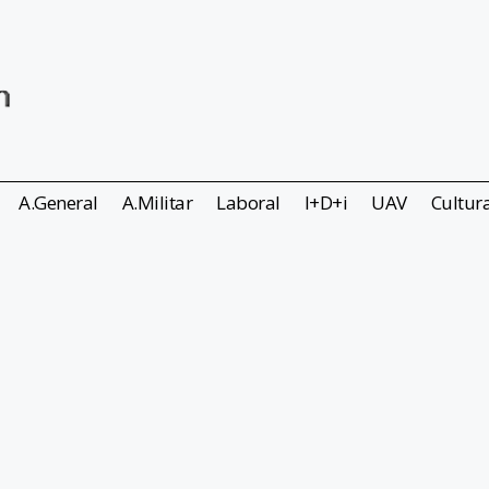
A.General
A.Militar
Laboral
I+D+i
UAV
Cultur