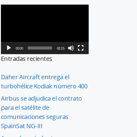
Reproductor
de
vídeo
00:00
02:15
Entradas recientes
Daher Aircraft entrega el
turbohélice Kodiak número 400
Airbus se adjudica el contrato
para el satélite de
comunicaciones seguras
SpainSat NG-III