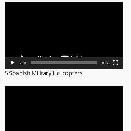
Reproductor
de
vídeo
00:00
03:36
5 Spanish Military Helicopters
Reproductor
de
vídeo