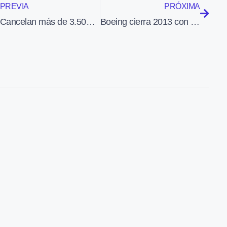
PREVIA
PRÓXIMA
Cancelan más de 3.500 vuelos por vórtice polar en EEUU
Boeing cierra 2013 con récord de entregas de aviones comerciales