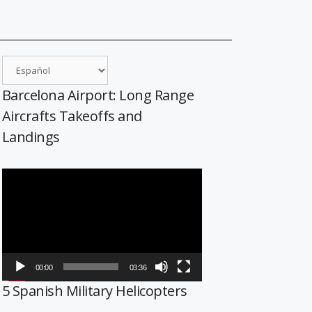
Barcelona Airport: Long Range
Aircrafts Takeoffs and
Landings
Reproductor
de
vídeo
00:00
03:36
5 Spanish Military Helicopters