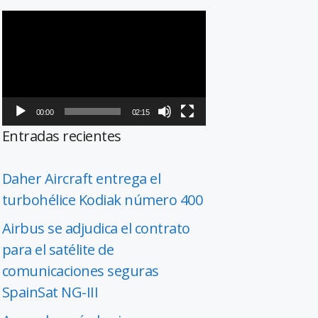
Reproductor
de
vídeo
00:00
02:15
Entradas recientes
Daher Aircraft entrega el
turbohélice Kodiak número 400
Airbus se adjudica el contrato
para el satélite de
comunicaciones seguras
SpainSat NG-III