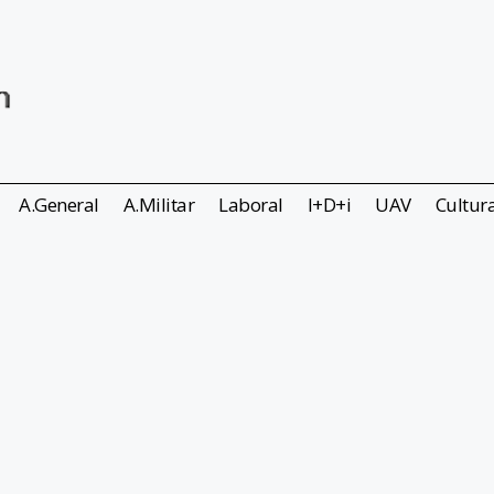
A.General
A.Militar
Laboral
I+D+i
UAV
Cultur