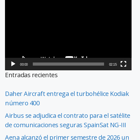
Reproductor
de
vídeo
00:00
02:15
Entradas recientes
Daher Aircraft entrega el turbohélice Kodiak
número 400
Airbus se adjudica el contrato para el satélite
de comunicaciones seguras SpainSat NG-III
Aena alcanzó el primer semestre de 2026 un