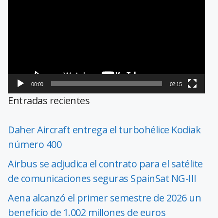
de
vídeo
00:00
02:15
Entradas recientes
Daher Aircraft entrega el turbohélice Kodiak
número 400
Airbus se adjudica el contrato para el satélite
de comunicaciones seguras SpainSat NG-III
Aena alcanzó el primer semestre de 2026 un
beneficio de 1.002 millones de euros