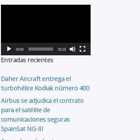
Reproductor
de
vídeo
00:00
02:15
Entradas recientes
Daher Aircraft entrega el
turbohélice Kodiak número 400
Airbus se adjudica el contrato
para el satélite de
comunicaciones seguras
SpainSat NG-III