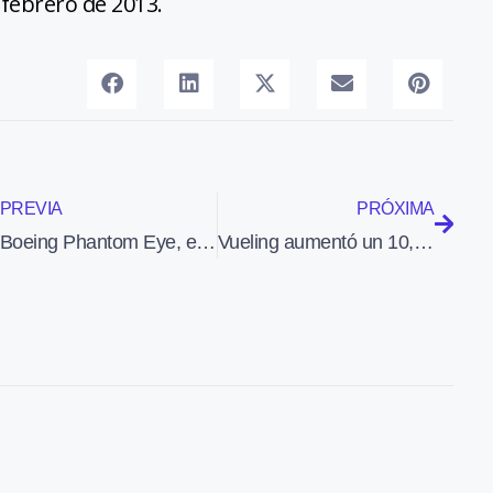
e febrero de 2013.
PREVIA
PRÓXIMA
Boeing Phantom Eye, el dron que puede volar durante 4 días
Vueling aumentó un 10,6% el número de pasajeros transportados el mes de enero