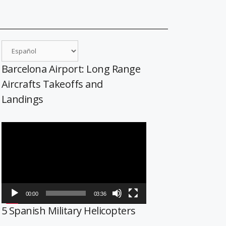
Barcelona Airport: Long Range
Aircrafts Takeoffs and
Landings
Reproductor
de
vídeo
00:00
03:36
5 Spanish Military Helicopters