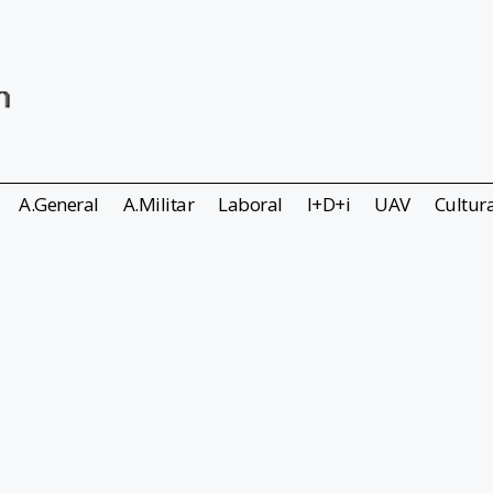
A.General
A.Militar
Laboral
I+D+i
UAV
Cultur