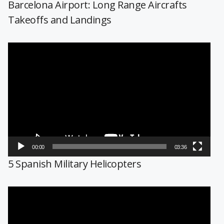
Barcelona Airport: Long Range Aircrafts
Takeoffs and Landings
Reproductor
de
vídeo
00:00
03:36
5 Spanish Military Helicopters
Reproductor
de
vídeo