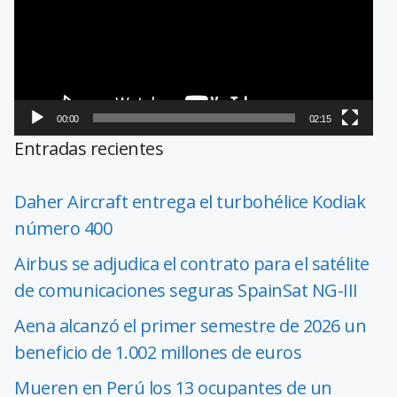
00:00
02:15
Entradas recientes
Daher Aircraft entrega el turbohélice Kodiak
número 400
Airbus se adjudica el contrato para el satélite
de comunicaciones seguras SpainSat NG-III
Aena alcanzó el primer semestre de 2026 un
beneficio de 1.002 millones de euros
Mueren en Perú los 13 ocupantes de un