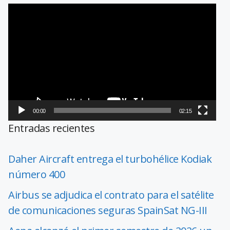
Reproductor
de
vídeo
00:00
02:15
Entradas recientes
Daher Aircraft entrega el turbohélice Kodiak
número 400
Airbus se adjudica el contrato para el satélite
de comunicaciones seguras SpainSat NG-III