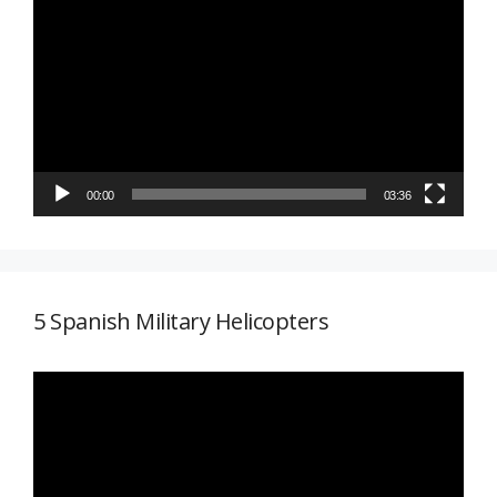
de
vídeo
00:00
03:36
5 Spanish Military Helicopters
Reproductor
de
vídeo