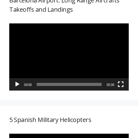
Barcelona Airport: Long Range Aircrafts
Takeoffs and Landings
Reproductor
de
vídeo
00:00
03:36
5 Spanish Military Helicopters
Reproductor