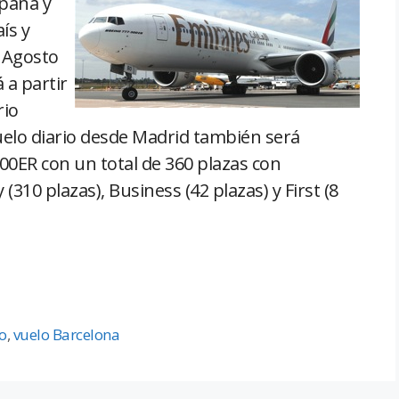
paña y
ís y
e Agosto
 a partir
rio
uelo diario desde Madrid también será
ER con un total de 360 plazas con
(310 plazas), Business (42 plazas) y First (8
o
,
vuelo Barcelona