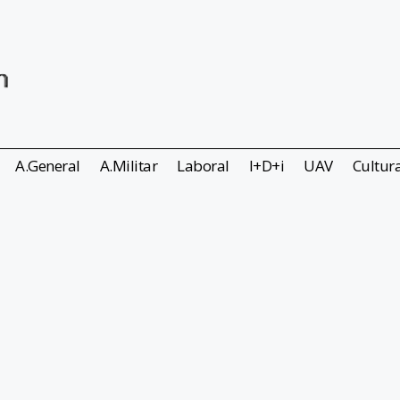
A.General
A.Militar
Laboral
I+D+i
UAV
Cultur