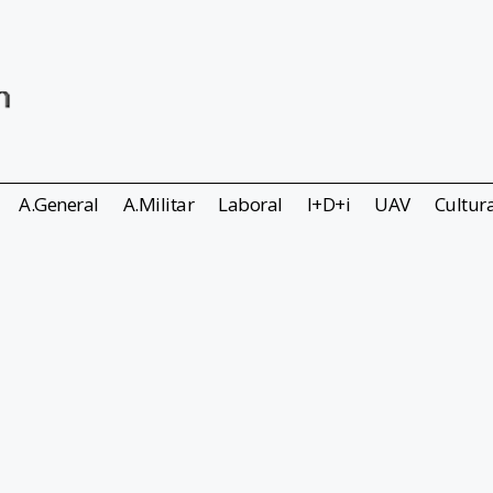
A.General
A.Militar
Laboral
I+D+i
UAV
Cultur