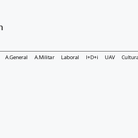
A.General
A.Militar
Laboral
I+D+i
UAV
Cultur