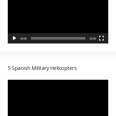
vídeo
00:00
03:36
5 Spanish Military Helicopters
Reproductor
de
vídeo