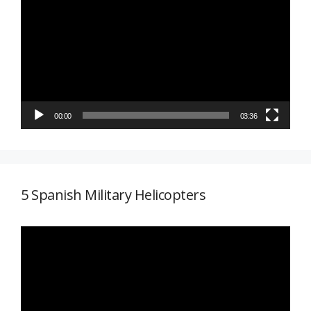
de
vídeo
00:00
03:36
5 Spanish Military Helicopters
Reproductor
de
vídeo