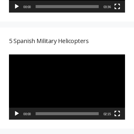
00:00
03:36
5 Spanish Military Helicopters
Reproductor
de
vídeo
00:00
02:15