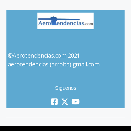
©Aerotendencias.com 2021
aerotendencias (arroba) gmail.com
Síguenos