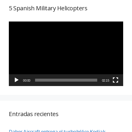
5 Spanish Military Helicopters
Reproductor
de
vídeo
00:00
02:15
Entradas recientes
Daher Aircraft entrega el turbohélice Kodiak