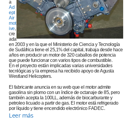
a
Ad
ept
Air
mot
ive
,
cre
ada
en 2003 y en la que el Ministerio de Ciencia y Tecnología
de Sudáfrica tiene el 25,1% del capital, trabaja desde hace
años en producir un motor de 320 caballos de potencia
que puede funcionar con varios tipos de combustible.
En el proyecto están implicadas varias universidades
tecnlógicas y la empresa ha recibido apoyo de Agusta
Westland Helicopters.
El fabricante anuncia en su web que el motor admite
gasolina sin plomo con un índice de octanaje de 85, pero
también acepta la 100LL, además de biocarburante y
petroleo licuado a partir de gas. El motor está refrigerado
por líquido y tiene encendido electrónico FADEC.
Leer más