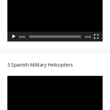
vídeo
00:00
03:36
5 Spanish Military Helicopters
Reproductor
de
vídeo