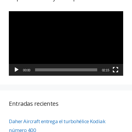
Reproductor
de
vídeo
00:00
02:15
Entradas recientes
Daher Aircraft entrega el turbohélice Kodiak
número 400