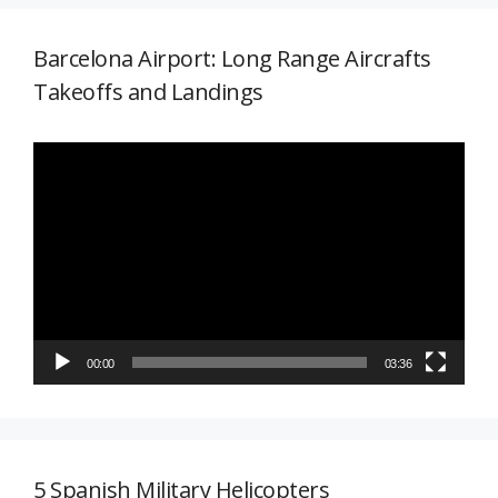
Barcelona Airport: Long Range Aircrafts
Takeoffs and Landings
Reproductor
de
vídeo
00:00
03:36
5 Spanish Military Helicopters