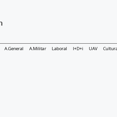
A.General
A.Militar
Laboral
I+D+i
UAV
Cultur