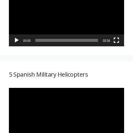
vídeo
00:00
03:36
5 Spanish Military Helicopters
Reproductor
de
vídeo