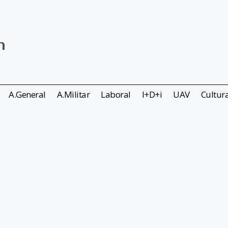
A.General
A.Militar
Laboral
I+D+i
UAV
Cultur