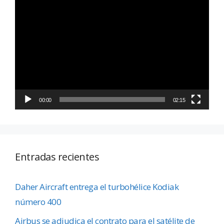
Reproductor
de
vídeo
00:00
02:15
Entradas recientes
Daher Aircraft entrega el turbohélice Kodiak
número 400
Airbus se adjudica el contrato para el satélite de