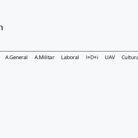
A.General
A.Militar
Laboral
I+D+i
UAV
Cultur