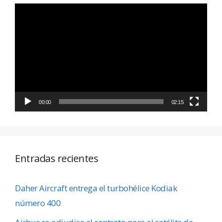
Reproductor
de
vídeo
00:00
02:15
Entradas recientes
Daher Aircraft entrega el turbohélice Kodiak
número 400