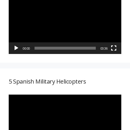
de
vídeo
00:00
03:36
5 Spanish Military Helicopters
Reproductor
de
vídeo