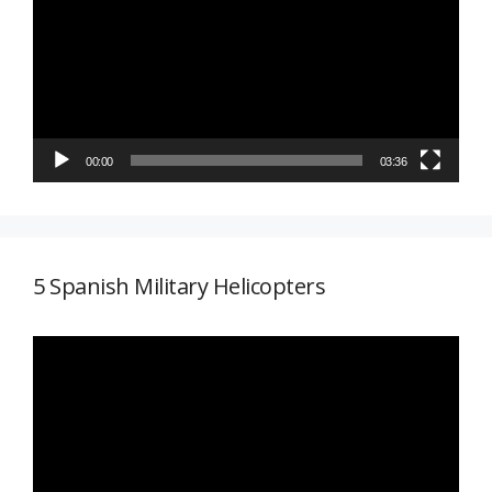
vídeo
00:00
03:36
5 Spanish Military Helicopters
Reproductor
de
vídeo