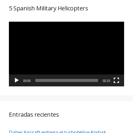
5 Spanish Military Helicopters
Reproductor
de
vídeo
00:00
02:15
Entradas recientes
Daher Aircraft entrega el turbohélice Kodiak