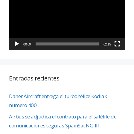
vídeo
00:00
02:15
Entradas recientes
Daher Aircraft entrega el turbohélice Kodiak
número 400
Airbus se adjudica el contrato para el satélite de
comunicaciones seguras SpainSat NG-III