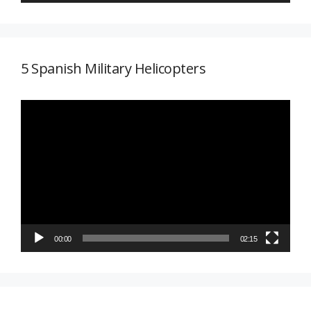
5 Spanish Military Helicopters
Reproductor
de
vídeo
00:00
02:15