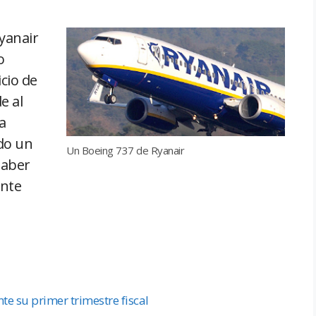
Ryanair
o
cio de
e al
a
ido un
Un Boeing 737 de Ryanair
haber
ante
e su primer trimestre fiscal