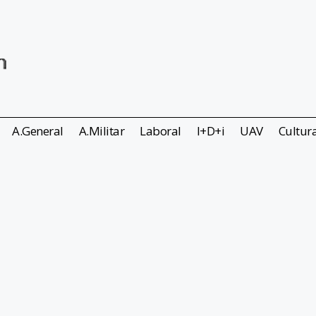
A.General
A.Militar
Laboral
I+D+i
UAV
Cultur