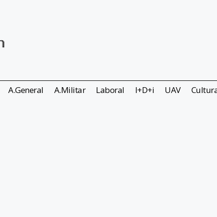
A.General
A.Militar
Laboral
I+D+i
UAV
Cultur