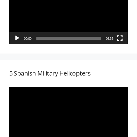
vídeo
00:00
03:36
5 Spanish Military Helicopters
Reproductor
de
vídeo