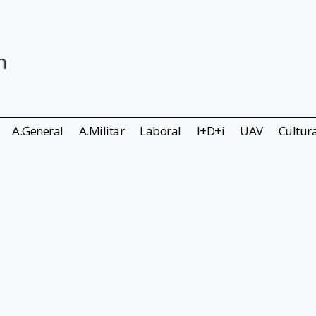
A.General
A.Militar
Laboral
I+D+i
UAV
Cultur