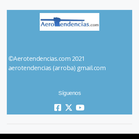
©Aerotendencias.com 2021
aerotendencias (arroba) gmail.com
Síguenos