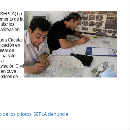
 (SEPLA) ha
Fomento de la
ular los
 aéreas en
una Circular
licación en
pesar de
o ha sido
ca
viación Civil
, en cuya
ómicos de
 de los pilotos
,
SEPLA denuncia