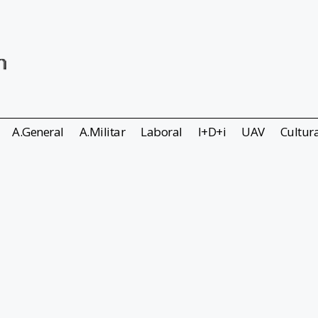
A.General
A.Militar
Laboral
I+D+i
UAV
Cultur